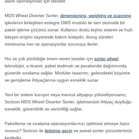
alanlı operasyonlar için idealdir.
MDS Wheel Diverter Sorter,
dimensioning, weighing ve scanning
işlevlerini birleştiren entegre DWS modülü ile tam otomatik bir
paket işleme çözümü sunar. Kullanıcı dostu teşhis sistemi ve hızlı
bileşen erişimi sayesinde bakım kolaydır, duruş süreleri
minimuma iner ve operasyonlar sorunsuz ilerler.
Hız ve çok yönlülüğe önem veren tesisler için
sorter wheel
teknolojisi, e-ticaret, paket teslimatı ve perakende dağıtımında
güvenilir sıralama sağlar. Modüler tasarımı, gelecekteki büyüme
ve genişleme ihtiyaçlarına uygun esneklik sunar.
Yeni bir sistem kuruyor veya mevcut altyapıyı yükseltiyorsanız,
Sortcon MDS Wheel Diverter Sorter, işletmenizin ihtiyaç duyduğu
esneklik, güvenilirlik ve verimliliği sağlar.
Paketleme ve sıralama operasyonlarınızı optimize etmeye hazır
mısınız? Sortcon ile
iletişime geçin
ve swivel sorter çözümlerimizi
keşfedin.